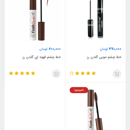
600,000
470,000
تومان
تومان
خط چشم مویی گلدن رز
خط چشم قهوه ای گلدن رز
ناموجود