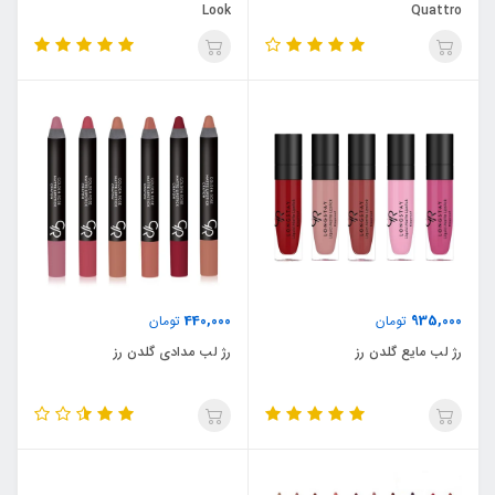
Look
Quattro
440,000
935,000
تومان
تومان
رژ لب مایع گلدن رز
رژ لب مدادی گلدن رز