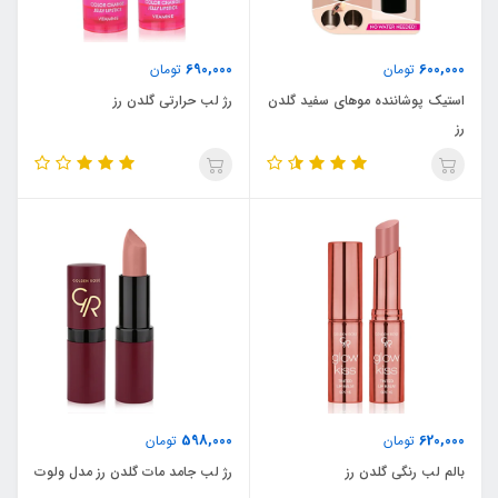
690,000
600,000
تومان
تومان
استیک پوشاننده موهای سفید گلدن
رژ لب حرارتی گلدن رز
رز
598,000
620,000
تومان
تومان
بالم لب رنگی گلدن رز
رژ لب جامد مات گلدن رز مدل ولوت