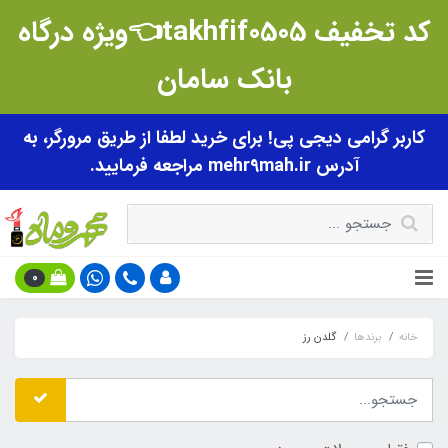
کد تخفیف takhfif0505👈ویژه درگاه
بانک سامان
کاربر گرامی دیجی پی! برای خرید لطفا از طریق مرورگر، به
آدرس mehr9mah.ir مراجعه فرمایید.
0
خانه
برندها
گلدن رز