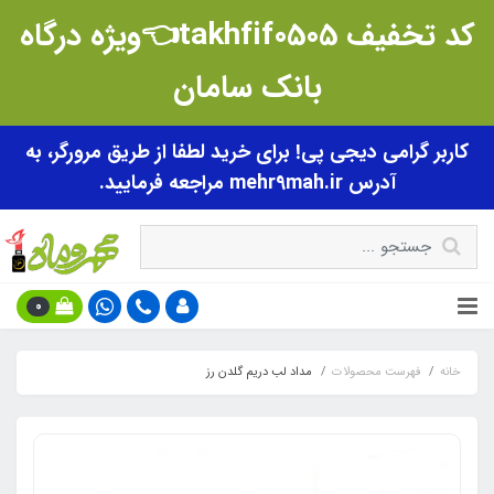
کد تخفیف takhfif0505👈ویژه درگاه
بانک سامان
کاربر گرامی دیجی پی! برای خرید لطفا از طریق مرورگر، به
آدرس mehr9mah.ir مراجعه فرمایید.
0
خانه
فهرست محصولات
مداد لب دریم گلدن رز