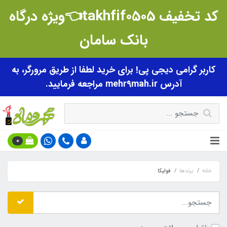
کد تخفیف takhfif0505👈ویژه درگاه
بانک سامان
کاربر گرامی دیجی پی! برای خرید لطفا از طریق مرورگر، به
آدرس mehr9mah.ir مراجعه فرمایید.
0
خانه
برندها
فولیکا