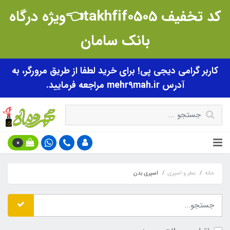
کد تخفیف takhfif0505👈ویژه درگاه
بانک سامان
کاربر گرامی دیجی پی! برای خرید لطفا از طریق مرورگر، به
آدرس mehr9mah.ir مراجعه فرمایید.
0
خانه
عطر و اسپری
اسپری بدن