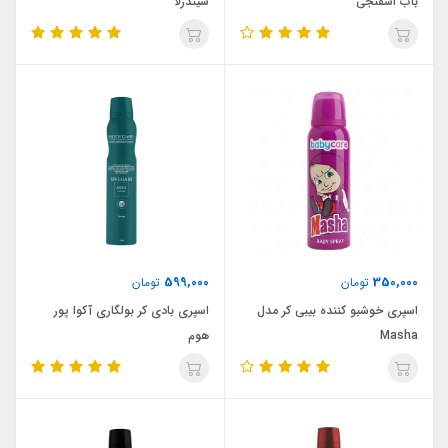
باب اسفنجی
سیندرلا
599,000
350,000
تومان
تومان
اسپری خوشبو کننده بیبی کر مدل
اسپری بادی کر بولگاری آکوا پور
Masha
هوم