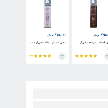
2,300,000
975,000
975,0
تومان
تومان
تومان
ی اسپلش زنانه بادی‌کر دلینا
بادی اسپلش بادی‌کر پولو آبی
ادکلن زنانه هالو
فرگرانس ورد