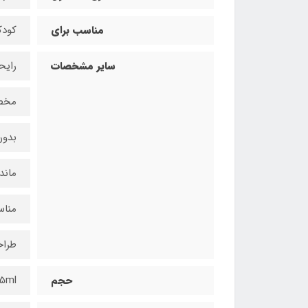
مناسب برای
کودک
سایر مشخصات
رایح
مخص
بدون
ماند
مناس
طراح
حجم
25ml