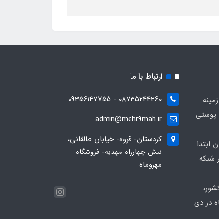
ارتباط با ما
08735244360 - 09356147755
زمینه
 پوستی
admin@mehr9mah.ir
کردستان- قروه- خیابان طالقانی،
ن ابتدا
نبش چهارراه مهدیه- فروشگاه
 شبکه
مهروماه
شور،
ه در دی