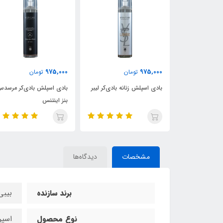
975,000
975,000
ن
تومان
تومان
نه بادی‌کر لیبر
بادی اسپلش بادی‌کر مرسدس
بادی اسپلش بادی‌کر کازامور
بنز اینتنس
لاتوسکا
مشخصات
دیدگاه‌ها
برند سازنده
بیبی
نوع محصول
اسپر