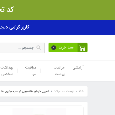
کد تخفیف akhfif0505
کاربر گرامی دیجی پی! ب
سبد خرید
0
آرایشی
مراقبت
مراقبت
بهداشت
پوست
مو
شخصی
خانه
فهرست محصولات
اسپری خوشبو کننده بیبی کر مدل مینیون ها