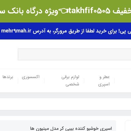
t👈ویژه درگاه بانک سامان
رای خرید لطفا از طریق مرورگر، به آدرس mehr9mah.ir مراجعه فرمایید.
عطر و
لوازم برقی
اکسسوری
برندها
اسپری
شخصی
اسپری خوشبو کننده بیبی کر مدل مینیون ها