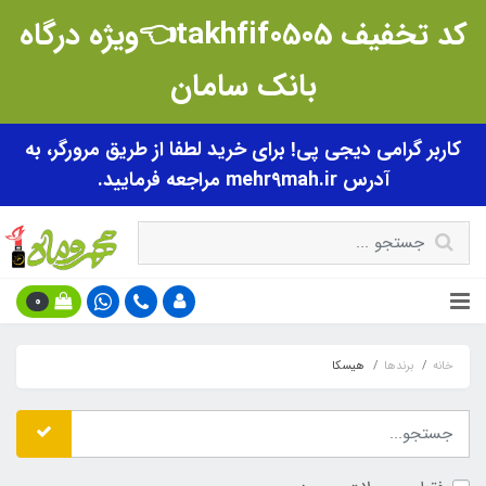
کد تخفیف takhfif0505👈ویژه درگاه
بانک سامان
کاربر گرامی دیجی پی! برای خرید لطفا از طریق مرورگر، به
آدرس mehr9mah.ir مراجعه فرمایید.
0
خانه
برندها
هیسکا