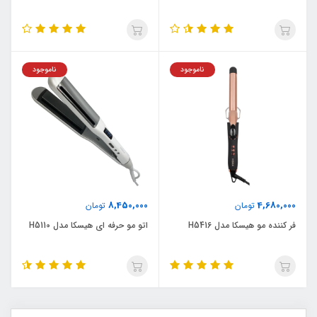
ناموجود
ناموجود
8,450,000
4,680,000
تومان
تومان
فر کننده مو هیسکا مدل H5416
اتو مو حرفه ای هیسکا مدل H5110