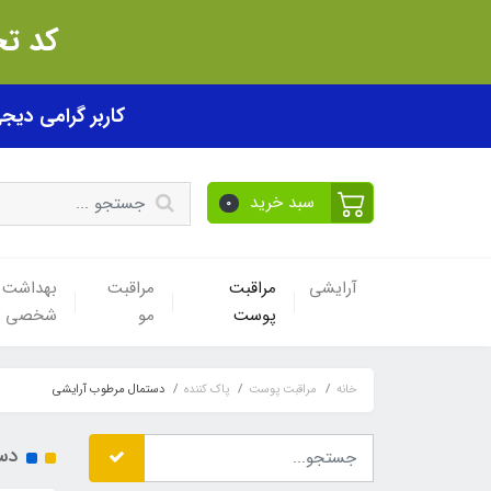
کد تخفیف akhfif0505
کاربر گرامی دیجی پی! ب
سبد خرید
0
آرایشی
مراقبت
مراقبت
بهداشت
پوست
مو
شخصی
خانه
مراقبت پوست
پاک کننده
دستمال مرطوب آرایشی
دس