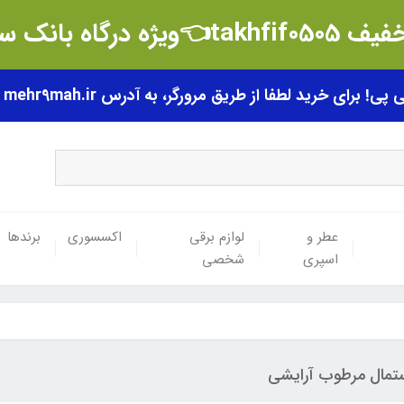
t👈ویژه درگاه بانک سامان
رای خرید لطفا از طریق مرورگر، به آدرس mehr9mah.ir مراجعه فرمایید.
عطر و
لوازم برقی
اکسسوری
برندها
اسپری
شخصی
تمال مرطوب آرایشی