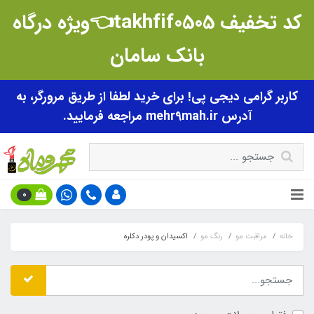
کد تخفیف takhfif0505👈ویژه درگاه
بانک سامان
کاربر گرامی دیجی پی! برای خرید لطفا از طریق مرورگر، به
آدرس mehr9mah.ir مراجعه فرمایید.
0
خانه
مراقبت مو
رنگ مو
اکسیدان و پودر دکلره