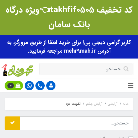
کد تخفیف takhfif0505👈ویژه درگاه
بانک سامان
کاربر گرامی دیجی پی! برای خرید لطفا از طریق مرورگر، به
آدرس mehr9mah.ir مراجعه فرمایید.
0
خانه
آرایشی
آرایش چشم
تقویت مژه