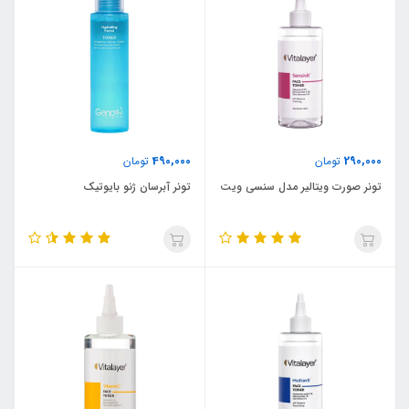
490,000
290,000
تومان
تومان
تونر صورت ویتالیر مدل سنسی ویت
تونر آبرسان ژنو بایوتیک