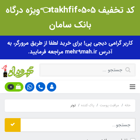
کد تخفیف takhfif0505👈ویژه درگاه
بانک سامان
کاربر گرامی دیجی پی! برای خرید لطفا از طریق مرورگر، به
آدرس mehr9mah.ir مراجعه فرمایید.
0
خانه
مراقبت پوست
پاک کننده
تونر