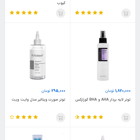
کیوب
295,000
1,820,000
تومان
تومان
تونر لایه بردار AHA و BHA کوزارکس
تونر صورت ویتالیر مدل وایت ویت