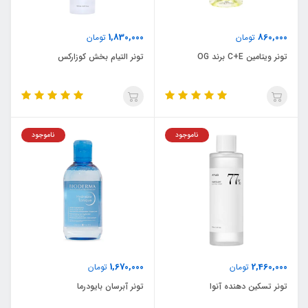
1,830,000
860,000
تومان
تومان
تونر ویتامین C+E برند OG
تونر التیام بخش کوزارکس
ناموجود
ناموجود
1,670,000
2,460,000
تومان
تومان
تونر تسکین دهنده آنوا
تونر آبرسان بایودرما