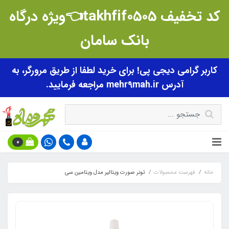
کد تخفیف takhfif0505👈ویژه درگاه
بانک سامان
کاربر گرامی دیجی پی! برای خرید لطفا از طریق مرورگر، به
آدرس mehr9mah.ir مراجعه فرمایید.
0
خانه
فهرست محصولات
تونر صورت ویتالیر مدل ویتامین سی