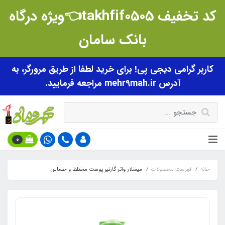
کد تخفیف takhfif0505👈ویژه درگاه
بانک سامان
کاربر گرامی دیجی پی! برای خرید لطفا از طریق مرورگر، به
آدرس mehr9mah.ir مراجعه فرمایید.
0
خانه
فهرست محصولات
میسلار واتر گارنیر پوست مختلط و حساس