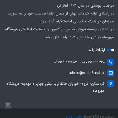
مراقبت پوستی در سال 1403 آغاز کرد.
در راستای ارائه خدمات بهتر، از همان ابتدا فعالیت خود را به صورت
همزمان در شبکه اجتماعی اینستاگرام آغاز نمود.
در راستای توسعه فروش به سراسر کشور، وب سایت اینترنتی فروشگاه
مهروماه در دی ماه سال 1403 راه اندازی شد.
ارتباط با ما
08735244360 - 09356147755
admin@mehr9mah.ir
کردستان- قروه- خیابان طالقانی، نبش چهارراه مهدیه- فروشگاه
مهروماه
ساخت فروشگاه توسط
سایت پرتال