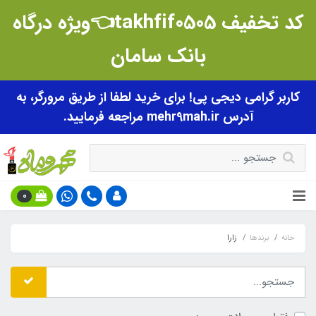
کد تخفیف takhfif0505👈ویژه درگاه
بانک سامان
کاربر گرامی دیجی پی! برای خرید لطفا از طریق مرورگر، به
آدرس mehr9mah.ir مراجعه فرمایید.
0
خانه
برندها
زارا