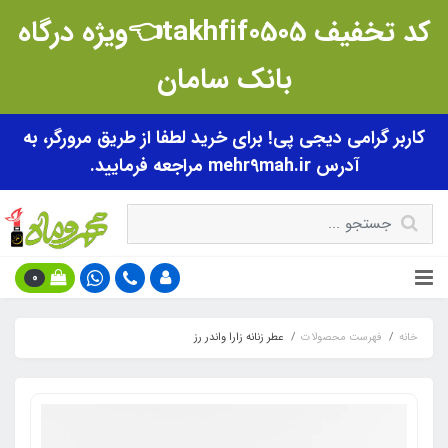
کد تخفیف takhfif0505👈ویژه درگاه
بانک سامان
کاربر گرامی دیجی پی! برای خرید لطفا از طریق مرورگر، به
آدرس mehr9mah.ir مراجعه فرمایید.
0
خانه
فهرست محصولات
عطر زنانه زارا واندر رز