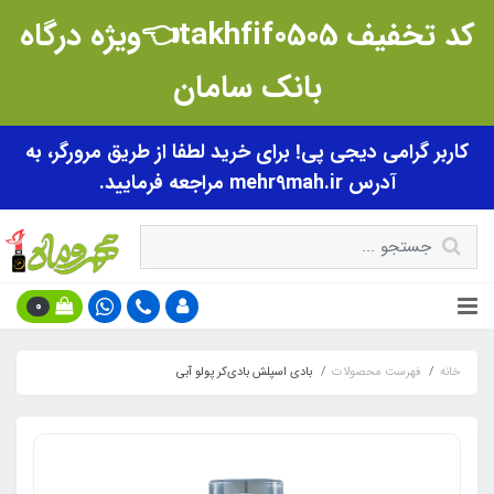
کد تخفیف takhfif0505👈ویژه درگاه
بانک سامان
کاربر گرامی دیجی پی! برای خرید لطفا از طریق مرورگر، به
آدرس mehr9mah.ir مراجعه فرمایید.
0
خانه
فهرست محصولات
بادی اسپلش بادی‌کر پولو آبی