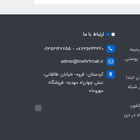
ارتباط با ما
08735244360 - 09356147755
زمینه
 پوستی
admin@mehr9mah.ir
کردستان- قروه- خیابان طالقانی،
ن ابتدا
نبش چهارراه مهدیه- فروشگاه
 شبکه
مهروماه
شور،
ه در دی