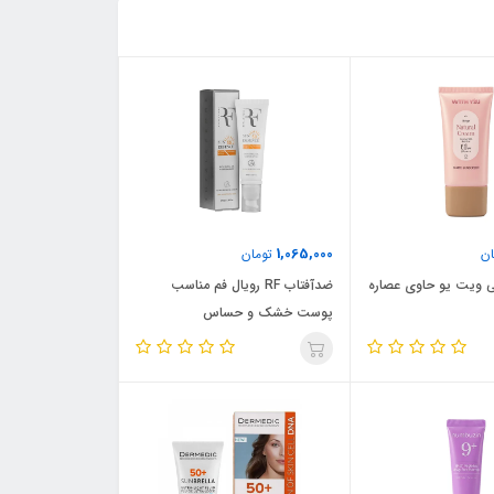
1,065,000
ن
تومان
ی ویت یو حاوی عصاره
ضدآفتاب RF رویال فم مناسب
پوست خشک و حساس