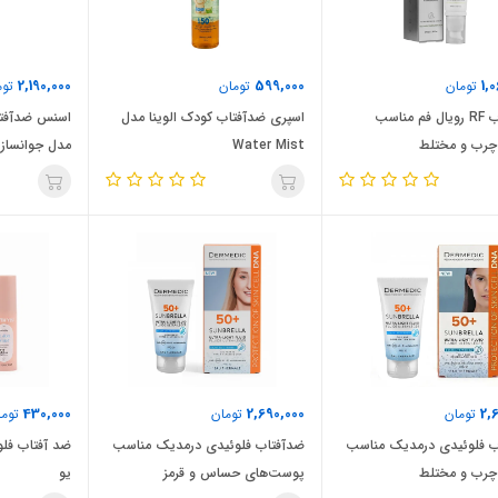
2,190,000
599,000
1,
تومان
تومان
توم
ضدآفتاب RF رویال فم مناسب
اسپری ضدآفتاب کودک الوینا مدل
رب و مختلط
Water Mist
مدل جوانساز
430,000
2,690,000
2,
تومان
تومان
توما
ب فلوئیدی درمدیک مناسب
ضدآفتاب فلوئیدی درمدیک مناسب
ضد آفتاب فلو
چرب و مختلط
پوست‌های حساس و قرمز
یو