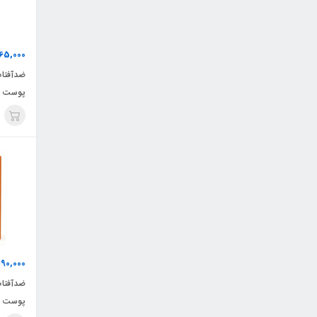
065,000
پوست چ
690,000
ضدآفتا
پوست‌ 