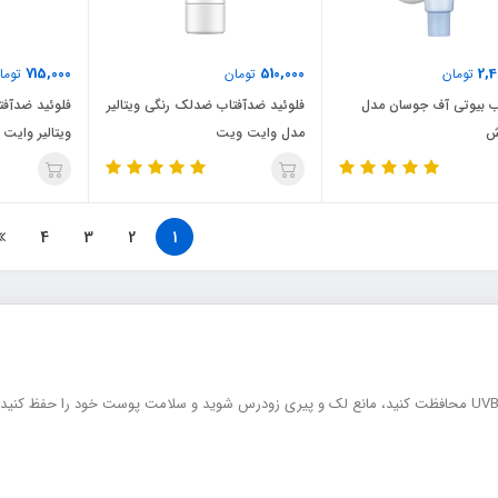
715,000
510,000
2,4
تومان
تومان
توما
ب بیوتی آف جوسان مدل
فلوئید ضدآفتاب ضدلک رنگی ویتالیر
فلوئید ضدآف
ش
مدل وایت ویت
ویتالیر وایت
4
3
2
1
ضدآفتاب کمک می‌کند از پوست در برابر اشعه‌های UVA و UVB محافظت کنید، مانع لک و پیری زودرس شوید و سلامت پوس