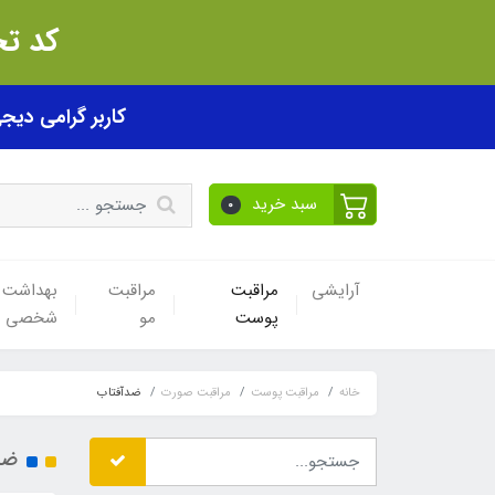
کد تخفیف akhfif0505
کاربر گرامی دیجی پی! ب
سبد خرید
0
آرایشی
مراقبت
مراقبت
بهداشت
پوست
مو
شخصی
خانه
مراقبت پوست
مراقبت صورت
ضدآفتاب
ضد