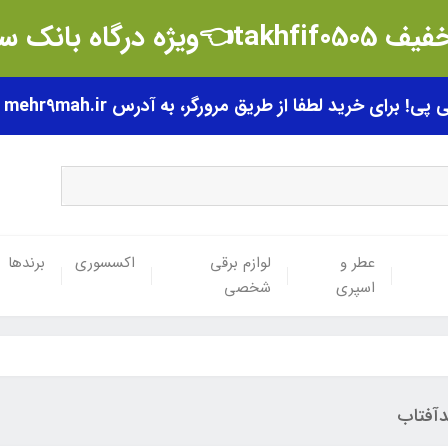
t👈ویژه درگاه بانک سامان
رای خرید لطفا از طریق مرورگر، به آدرس mehr9mah.ir مراجعه فرمایید.
عطر و
لوازم برقی
اکسسوری
برندها
اسپری
شخصی
آفتاب