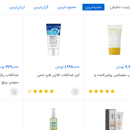
تیب نمایش:
جدیدترین
محبوب‌ترین
گران‌ترین
ارزان‌ترین
369,000
1,998,000
2,
تومان
تومان
توما
 سلیمکس روشن‌کننده و
کرم ضدآفتاب کلاژن فارم استی
ضدآفتاب رنگ
سبوس برنج