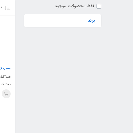
فقط محصولات موجود
تر
برند
760,000
ضدآفتاب
ضدلک