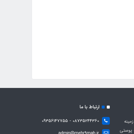
ارتباط با ما
08735244360 - 09356147755
زمینه
 پوستی
admin@mehr9mah.ir