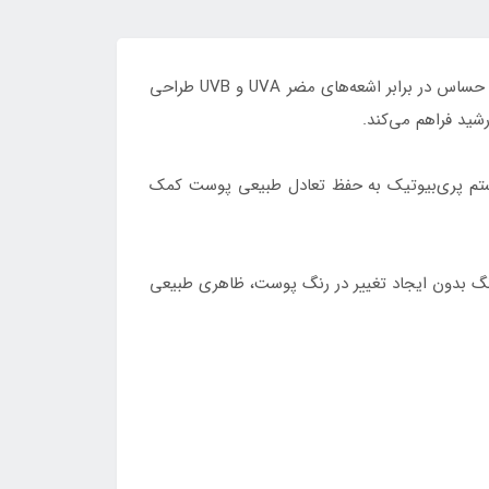
ضدآفتاب رویال فم مدل Fusion Water SPF 50+ با فرمولاسیونی سبک و آبرسان، برای محافظت روزانه از پوست‌های خشک و حساس در برابر اشعه‌های مضر UVA و UVB طراحی
ید فراهم می‌کند.
تم پری‌بیوتیک به حفظ تعادل طبیعی پوست کمک
Light B) و بژ طبیعی (Natural Beige) عرضه می‌شود. نسخه بی‌رنگ بدون ایجاد تغییر در رنگ پوست، ظاهری طبیعی