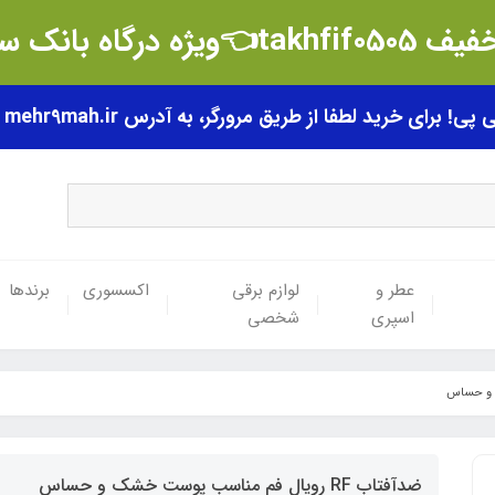
t👈ویژه درگاه بانک سامان
رای خرید لطفا از طریق مرورگر، به آدرس mehr9mah.ir مراجعه فرمایید.
عطر و
لوازم برقی
اکسسوری
برندها
اسپری
شخصی
ضدآفتاب RF رویال فم مناسب پوست خشک و حساس