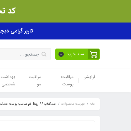
کد تخفیف akhfif0505
کاربر گرامی دیجی پی! ب
سبد خرید
0
آرایشی
مراقبت
مراقبت
بهداشت
پوست
مو
شخصی
خانه
فهرست محصولات
ضدآفتاب RF رویال فم مناسب پوست خشک و حساس