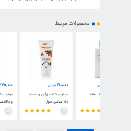
محصولات مرتبط
375,000
170,000
مان
تومان
تومان
یکا سنتلا
مرطوب کننده آرگان و عصاره
مرطوب کننده پمپی عصاره ما
لاله عباسی بیول
و ماکادمیا بیول