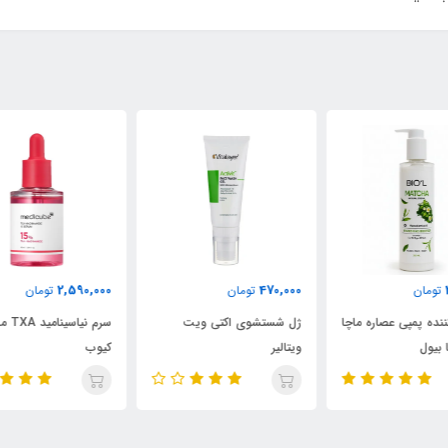
000
2,590,000
470,000
تومان
تومان
چا
ژل شستشوی اکتی‌ ویت
سرم نیاسینامید TXA مدی
ژل 
ویتالیر
کیوب