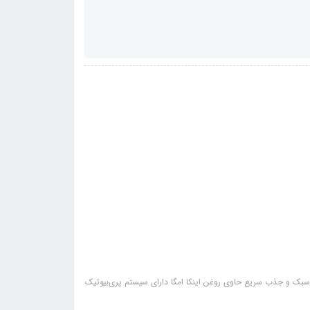
 SPF 50+ با محافظت بالا محافظت در برابر UVA و UVB بافت سبک و جذب سریع حاوی روغن اینکا امگا دارای سیستم پری‌بیوتیک