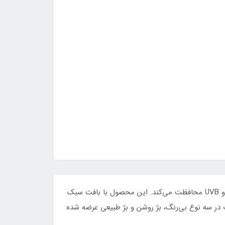
ضد آفتاب رویال فم مدل فیوژن واتر با SPF 50+، مناسب پوست‌های خشک و حساس است و از پوست در برابر اشعه‌های UVA و UVB محافظت می‌کند. این محصول با بافت سبک
در سه نوع بی‌رنگ، بژ روشن و بژ طبیعی عرضه شده