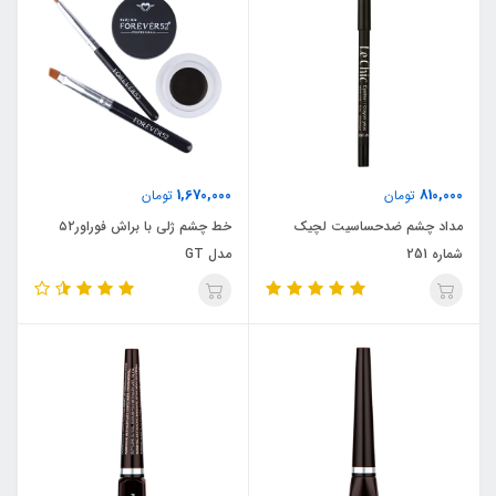
1,670,000
810,000
تومان
تومان
مداد چشم ضدحساسیت لچیک
خط چشم ژلی با براش فوراور۵۲
شماره 251
مدل GT