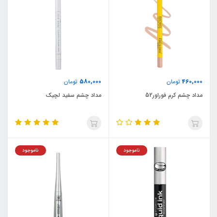
580,000
460,000
تومان
تومان
مداد چشم کرم فوراور52
مداد چشم سفید لچیک
ناموجود
ناموجود