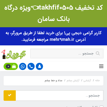
کد تخفیف takhfif0505👈ویژه درگاه
بانک سامان
کاربر گرامی دیجی پی! برای خرید لطفا از طریق مرورگر، به
آدرس mehr9mah.ir مراجعه فرمایید.
0
خانه
آرایشی
آرایش چشم
مداد و خط چشم