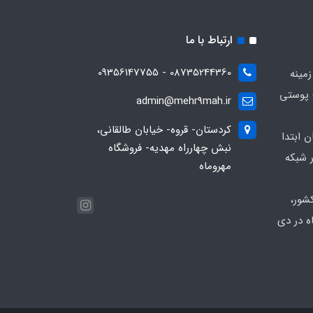
ارتباط با ما
08735244360 - 09356147755
زمینه
 پوستی
admin@mehr9mah.ir
کردستان- قروه- خیابان طالقانی،
ن ابتدا
نبش چهارراه مهدیه- فروشگاه
 شبکه
مهروماه
شور،
ه در دی