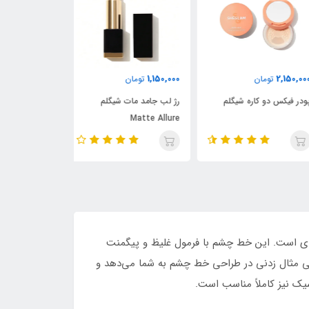
1,380,000
1,150,000
2,150,
تومان
تومان
تومان
ر فیکس دو کاره شیگلم
رژ لب جامد مات شیگلم
رژگونه مایع شیگل
Matte Allure
‌ای است. این خط چشم با فرمول غلیظ و پیگمنت
قتی مثال‌ زدنی در طراحی خط چشم به شما می‌دهد و
سیک نیز کاملاً مناسب است.