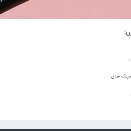
ن:
ن
 کمرنگ شدن
ی