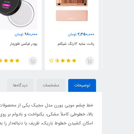
980,000
2,350,000
ان
تومان
تومان
ین دار شیگلم
پالت سایه 12رنگ شیگلم
پودر فیکس فلورمار
توضیحات
مشخصات
دیدگاه‌ها
خط چشم مویی یورن مدل مجیک یکی از محصولات پرطر
بالا، خطوطی کاملاً مشکی، یکنواخت و بادوام بر رو
امکان کشیدن خطوط باریک، ظریف یا دنباله‌دار را 