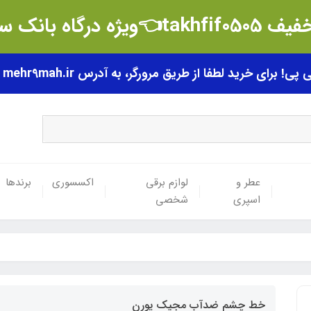
t👈ویژه درگاه بانک سامان
رای خرید لطفا از طریق مرورگر، به آدرس mehr9mah.ir مراجعه فرمایید.
عطر و
لوازم برقی
اکسسوری
برندها
اسپری
شخصی
خط چشم ضدآب مجیک یورن