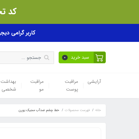
کد تخفیف akhfif0505
کاربر گرامی دیجی پی! ب
سبد خرید
0
آرایشی
مراقبت
مراقبت
بهداشت
پوست
مو
شخصی
خانه
فهرست محصولات
خط چشم ضدآب مجیک یورن