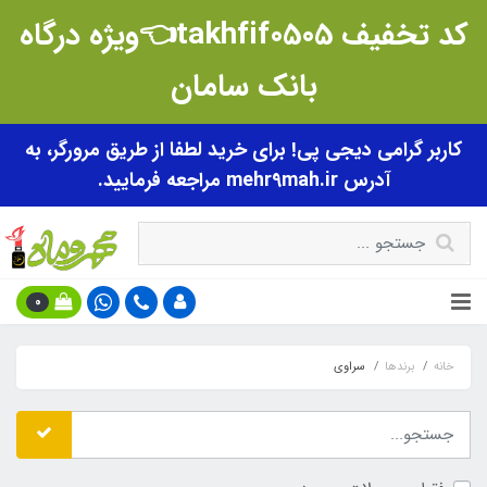
کد تخفیف takhfif0505👈ویژه درگاه
بانک سامان
کاربر گرامی دیجی پی! برای خرید لطفا از طریق مرورگر، به
آدرس mehr9mah.ir مراجعه فرمایید.
0
خانه
برندها
سراوی