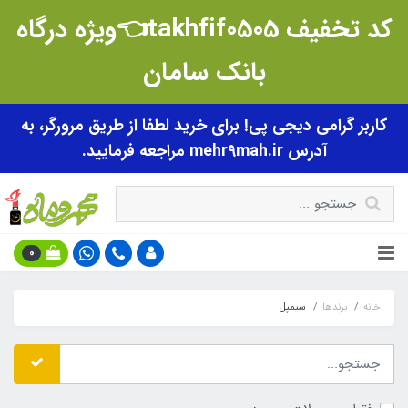
کد تخفیف takhfif0505👈ویژه درگاه
بانک سامان
کاربر گرامی دیجی پی! برای خرید لطفا از طریق مرورگر، به
آدرس mehr9mah.ir مراجعه فرمایید.
0
خانه
برندها
سیمپل