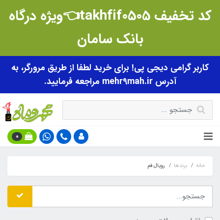
کد تخفیف takhfif0505👈ویژه درگاه
بانک سامان
کاربر گرامی دیجی پی! برای خرید لطفا از طریق مرورگر، به
آدرس mehr9mah.ir مراجعه فرمایید.
0
خانه
برندها
رویال فم