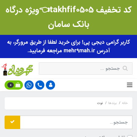
کد تخفیف takhfif0505👈ویژه درگاه
بانک سامان
کاربر گرامی دیجی پی! برای خرید لطفا از طریق مرورگر، به
آدرس mehr9mah.ir مراجعه فرمایید.
0
خانه
برندها
نوت