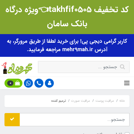
کد تخفیف takhfif0505👈ویژه درگاه
بانک سامان
کاربر گرامی دیجی پی! برای خرید لطفا از طریق مرورگر، به
آدرس mehr9mah.ir مراجعه فرمایید.
0
خانه
مراقبت پوست
مراقبت صورت
ترمیم کننده