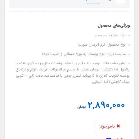
ویژگی‌های محصول
برند سازنده: جومیسو
نوع محصول: کرم آبرسان صورت
مناسب برای: انوع پوست، به ویژه حساس و آسیب دیده
سایر مشخصات: ترمیم سد دفاعی با ۸۸٪ ترشحات حلزون تسکین‌دهنده با
پانتنول & آلانتوئین آبرسان عمقی با سدیم هیالورونات افزایش قوام و ارتجاع
پوست تقویت کلاژن با ۵ پپتاید کنترل چربی با نیاسینامید بافت ژلی – کرمی
سبک کاهش آکنه التهابی
2,890,000
تومان
ناموجود