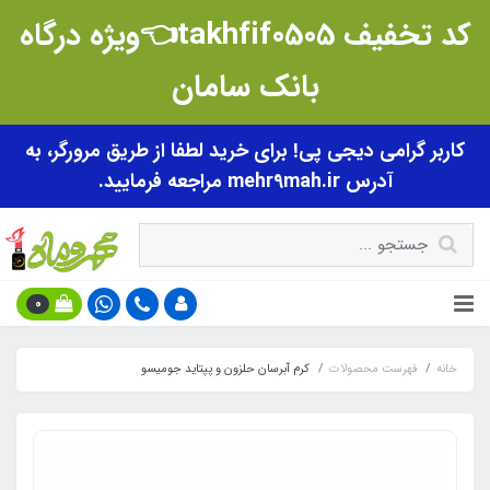
کد تخفیف takhfif0505👈ویژه درگاه
بانک سامان
کاربر گرامی دیجی پی! برای خرید لطفا از طریق مرورگر، به
آدرس mehr9mah.ir مراجعه فرمایید.
0
خانه
فهرست محصولات
کرم آبرسان حلزون و پپتاید جومیسو