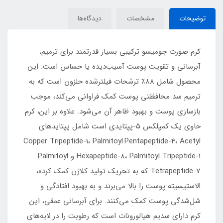
توضیحات
مشخصات
دیدگاه‌ها
کرم صورت جومیسو ترکیبی بسیار قدرتمند برای ترمیم،
آبرسانی و تقویت پوست آسیب‌دیده یا حساس است. این
محصول شامل ۸۸٪ ترشحات فیلترشده حلزون است که به
ترمیم سد محافظتی پوست کمک فراوانی می‌کند، موجب
بازسازی پوست و بهبود ظاهر آن می‌شود. علاوه بر این، کرم
حاوی یک کمپلکس ۵-پپتایدی است شامل پپتایدهای
Copper Tripeptide-1، Palmitoyl Pentapeptide-4، Acetyl
Hexapeptide-8، Palmitoyl Tripeptide-1 و Palmitoyl
Tetrapeptide-7 که به تحریک تولید کلاژن کمک کرده،
الاستیسیته پوست را بالا می‌برند و به بهبود افتادگی و
شل‌شدگی پوست کمک می‌کنند. برای آبرسانی عمقی، این
کرم دارای سدیم هیالورونات است که رطوبت را در لایه‌های