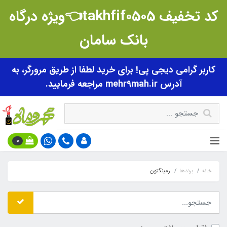
کد تخفیف takhfif0505👈ویژه درگاه
بانک سامان
کاربر گرامی دیجی پی! برای خرید لطفا از طریق مرورگر، به
آدرس mehr9mah.ir مراجعه فرمایید.
0
خانه
برندها
رمینگتون