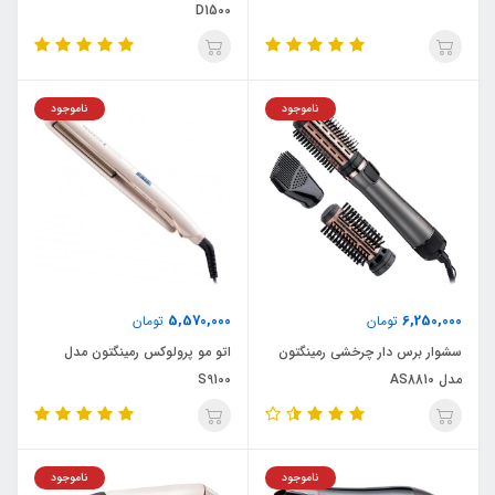
D1500
ناموجود
ناموجود
5,570,000
6,250,000
تومان
تومان
سشوار برس دار چرخشی رمینگتون
اتو مو پرولوکس رمینگتون مدل
مدل AS8810
S9100
ناموجود
ناموجود