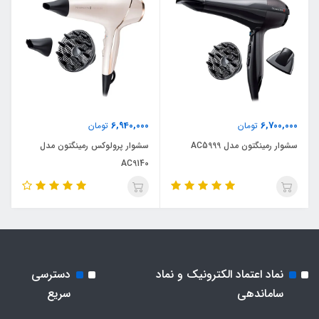
6,940,000
6,700,000
تومان
تومان
سشوار رمینگتون مدل AC5999
سشوار پرولوکس رمینگتون مدل
AC9140
نماد اعتماد الکترونیک و نماد
دسترسی
ساماندهی
سریع