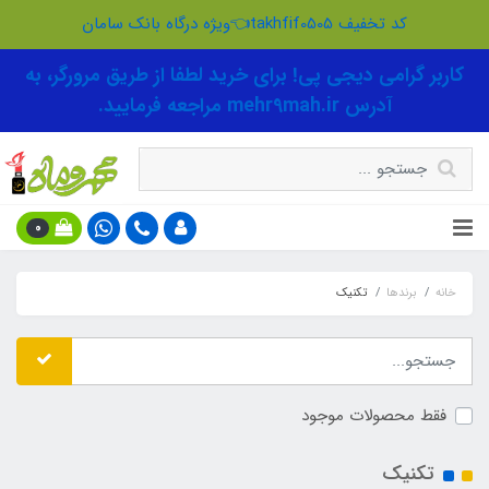
کد تخفیف takhfif0505👈ویژه درگاه بانک سامان
کاربر گرامی دیجی پی! برای خرید لطفا از طریق مرورگر، به
آدرس mehr9mah.ir مراجعه فرمایید.
0
خانه
برندها
تکنیک
فقط محصولات موجود
تکنیک