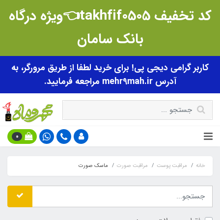
کد تخفیف takhfif0505👈ویژه درگاه
بانک سامان
کاربر گرامی دیجی پی! برای خرید لطفا از طریق مرورگر، به
آدرس mehr9mah.ir مراجعه فرمایید.
0
خانه
مراقبت پوست
مراقبت صورت
ماسک صورت