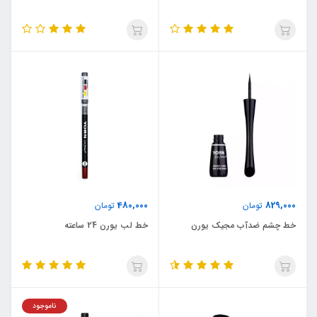
480,000
829,000
تومان
تومان
خط چشم ضدآب مجیک یورن
خط لب یورن 24 ساعته
ناموجود