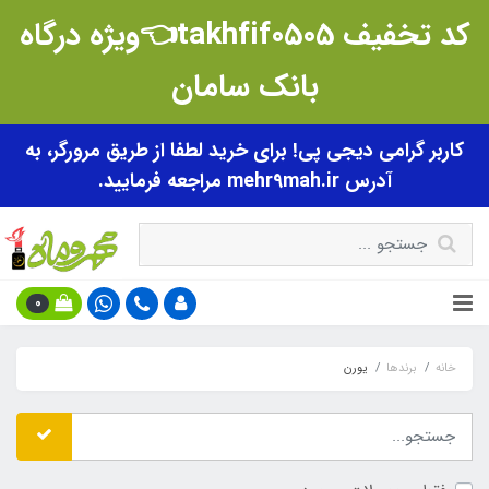
کد تخفیف takhfif0505👈ویژه درگاه
بانک سامان
کاربر گرامی دیجی پی! برای خرید لطفا از طریق مرورگر، به
آدرس mehr9mah.ir مراجعه فرمایید.
0
خانه
برندها
یورن