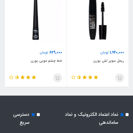
829,000
1,720,000
تومان
تومان
ریمل سوپر لش یورن
خط چشم مویی یورن
نماد اعتماد الکترونیک و نماد
دسترسی
ساماندهی
سریع