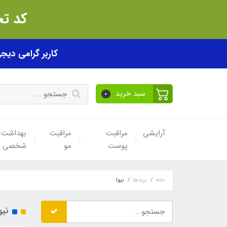
کد تخفیف akhfif0505
کاربر گرامی دیجی پی! ب
سبد خرید
0
آرایشی
مراقبت
مراقبت
بهداشت
پوست
مو
شخصی
خانه
برندها
نیوا
نیو