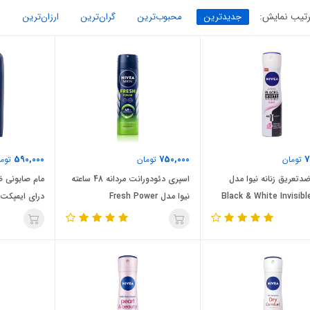
تیب نمایش:
جدیدترین
محبوب‌ترین
گران‌ترین
ارزان‌ترین
590,000
750,000
7
تومان
تومان
توما
دتعریق زنانه نیوا مدل
اسپری دئودورانت مردانه 48 ساعته
مام صابونی ض
Black & White Invisibl
نیوا مدل Fresh Power
درای ایمپکت