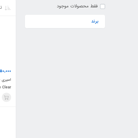
فقط محصولات موجود
تر
برند
50,000
اسپری ض
e Clear