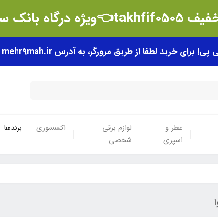
t👈ویژه درگاه بانک سامان
رای خرید لطفا از طریق مرورگر، به آدرس mehr9mah.ir مراجعه فرمایید.
عطر و
لوازم برقی
اکسسوری
برندها
اسپری
شخصی
ا