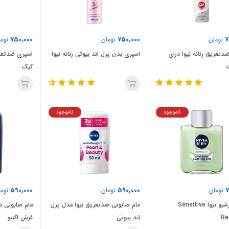
750,000
750,000
7
تومان
تومان
توما
دتعریق زنانه نیوا درای
اسپری بدن پرل اند بیوتی زنانه نیوا
اسپری ضدتعری
کیک
ناموجود
ناموجود
590,000
590,000
7
تومان
تومان
توما
بالم افترشیو نیوا Sensitive
مام صابونی ضدتعریق نیوا مدل پرل
مام صابونی د
Re
اند بیوتی
فرش اکتیو