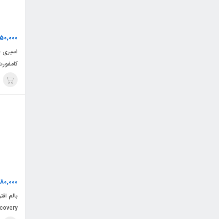
50,000
اسپری ض
کامفورت
80,000
covery