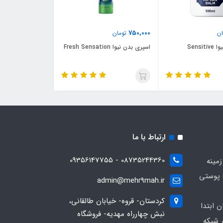
750,000
ن
تومان
Sensi
اسپری بدن نیوا Fresh Sensation
ارتباط با ما
08735244360 - 09356147755
زمینه
 پوستی
admin@mehr9mah.ir
کردستان- قروه- خیابان طالقانی،
ن ابتدا
نبش چهارراه مهدیه- فروشگاه
 شبکه