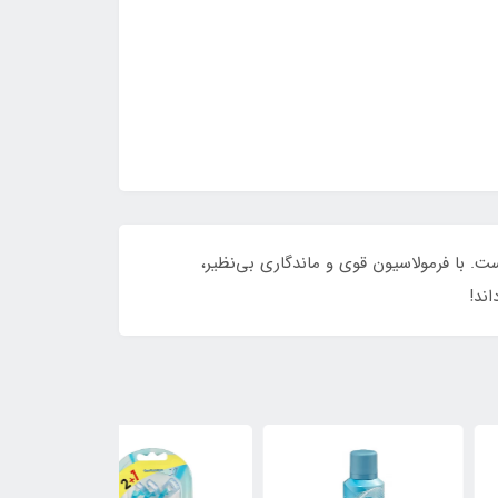
م رول ضد تعریق نیوا مدل درای ایمپکت با عملکرد 72 ساعته، راه‌حل شماست. با فرمولاسیون قوی و ماندگاری بی‌نظیر،
ند!