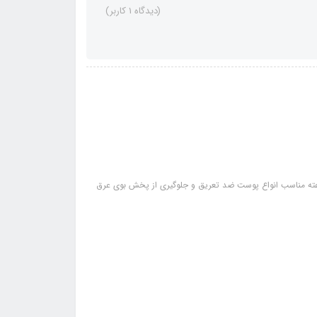
(دیدگاه 1 کاربر)
صات: دارای فرمولاسیون دوگانه ضد تعریق فاقد الکل ماندگاری 72 ساعته مناسب انواع پوست ضد تعریق و جلوگیری از پخش بوی عرق