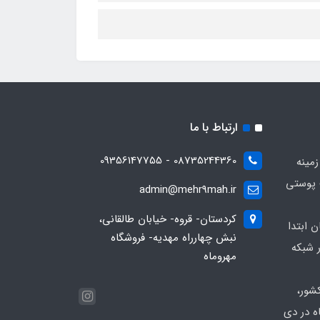
ارتباط با ما
08735244360 - 09356147755
زمینه
 پوستی
admin@mehr9mah.ir
کردستان- قروه- خیابان طالقانی،
ن ابتدا
نبش چهارراه مهدیه- فروشگاه
 شبکه
مهروماه
شور،
ه در دی