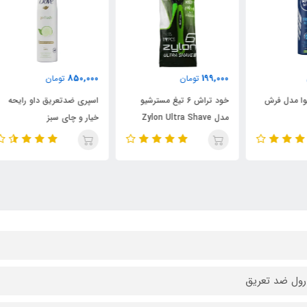
000
850,000
199,000
تومان
تومان
خود تراش 6 تیغ مسترشیو
اسپری ضدتعریق داو رایحه
اسپ
مدل Zylon Ultra Shave
خیار و چای سبز
esh
رول ضد تعریق