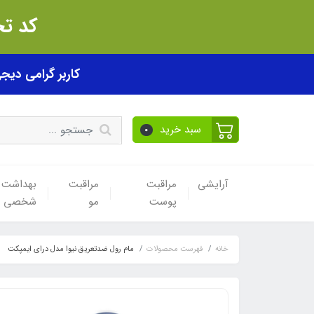
کد تخفیف akhfif0505
کاربر گرامی دیجی پی! ب
سبد خرید
0
آرایشی
مراقبت
مراقبت
بهداشت
پوست
مو
شخصی
خانه
فهرست محصولات
مام رول ضدتعریق نیوا مدل درای ایمپکت