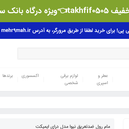
t👈ویژه درگاه بانک سامان
رای خرید لطفا از طریق مرورگر، به آدرس mehr9mah.ir مراجعه فرمایید.
عطر و
لوازم برقی
اکسسوری
برندها
اسپری
شخصی
مام رول ضدتعریق نیوا مدل درای ایمپکت