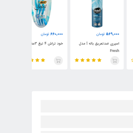
850,000
660,000
569,
تومان
تومان
تومان
ری ضدتعریق باله آ مدل
خود تراش 4 تیغ 3عددی بیک
اسپری ضدتعریق دا
Fr
و لیمو وربنا