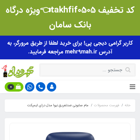
کد تخفیف takhfif0505👈ویژه درگاه
بانک سامان
کاربر گرامی دیجی پی! برای خرید لطفا از طریق مرورگر، به
آدرس mehr9mah.ir مراجعه فرمایید.
0
خانه
فهرست محصولات
مام صابونی ضدتعریق نیوا مدل درای ایمپکت