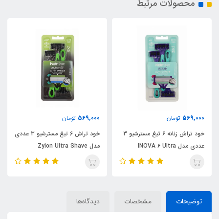
محصولات مرتبط
850,000
569,000
ومان
تومان
توما
خود تراش زنانه 6 تیغ مسترشیو 3
خود تراش 6 تیغ مسترشیو 3 عددی
اسپری ضدتعریق
عددی مدل INOVA 6 Ultra
مدل Zylon Ultra Shave
آلوئه‌ورا
توضیحات
مشخصات
دیدگاه‌ها