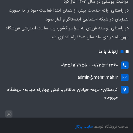
مراقبت پوستی در سال 1403 آغاز کرد.
در راستای ارائه خدمات بهتر، از همان ابتدا فعالیت خود را به صورت
همزمان در شبکه اجتماعی اینستاگرام آغاز نمود.
در راستای توسعه فروش به سراسر کشور، وب سایت اینترنتی فروشگاه
مهروماه در دی ماه سال 1403 راه اندازی شد.
ارتباط با ما
08735244360 - 09356147755
admin@mehr9mah.ir
کردستان- قروه- خیابان طالقانی، نبش چهارراه مهدیه- فروشگاه
مهروماه
ساخت فروشگاه توسط
سایت پرتال