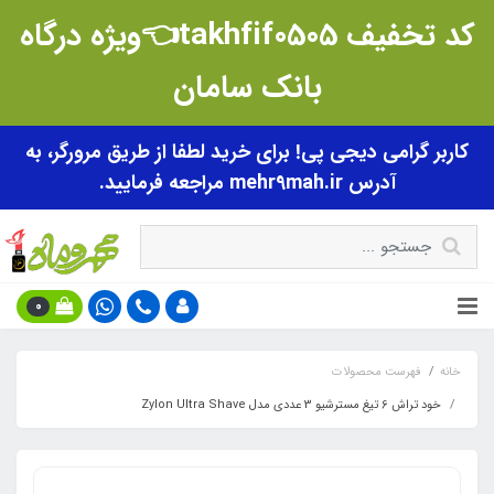
کد تخفیف takhfif0505👈ویژه درگاه
بانک سامان
کاربر گرامی دیجی پی! برای خرید لطفا از طریق مرورگر، به
آدرس mehr9mah.ir مراجعه فرمایید.
0
خانه
فهرست محصولات
خود تراش 6 تیغ مسترشیو 3 عددی مدل Zylon Ultra Shave