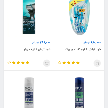
289,000
660,000
تومان
تومان
خود تراش 4 تیغ 3عددی بیک
خود تراش 6 تیغ دورکو