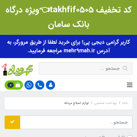
کد تخفیف takhfif0505👈ویژه درگاه
بانک سامان
کاربر گرامی دیجی پی! برای خرید لطفا از طریق مرورگر، به
آدرس mehr9mah.ir مراجعه فرمایید.
0
خانه
بهداشت شخصی
لوازم اصلاح مردانه