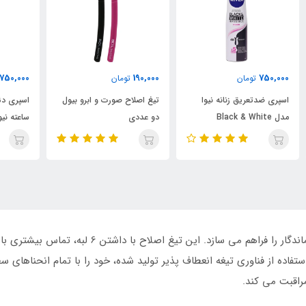
000
750,000
190,000
تومان
تومان
تیغ اصلاح صورت و ابرو بیول
اسپری دئودورانت مردانه 48
دو عددی
ساعته نیوا مدل Fresh Power
ch
تیغ اصلاح مردانه دورکو اصلاحی کامل و نتیجه ای مان
فاده از فناوری تیغه انعطاف پذیر تولید شده، خود را با تمام انحناهای 
راقبت می کند.