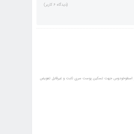
(دیدگاه 6 کاربر)
 مشخصات: دارای ژل آلوئه ورا برای مرطوب کردن پوست حاوی ویتامین E و اسطوخودوس جهت تسکین پوست سری ثابت و غیرقابل تعویض