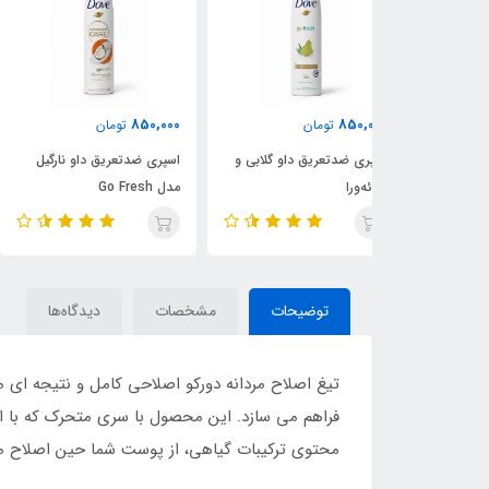
750,000
850,000
ن
تومان
تومان
 داو گلابی و
اسپری ضدتعریق داو نارگیل
اسپری ضدتعریق زنانه نیوا
مدل Go Fresh
مدل Black & White
Invisible Clear
توضیحات
مشخصات
دیدگاه‌ها
فراهم می سازد. این محصول با سری متحرک که با است
محتوی ترکیبات گیاهی، از پوست شما حین اصلاح م