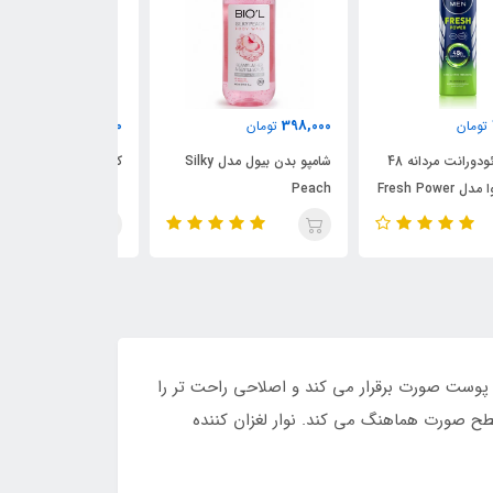
199,000
240,000
398,
تومان
تومان
تومان
شامپو بدن بیول مدل Silky
کرم موبر بدن هیدرودرم
خود ترا
Pea
مدل Zylon Ultra Shave
دگار را فراهم می سازد. این تیغ اصلاح با داشتن 6 لبه، تماس بیشتری با پوست صورت برقرار می کند و اصلاحی راحت تر را
سطح صورت هماهنگ می کند. نوار لغزان کننده