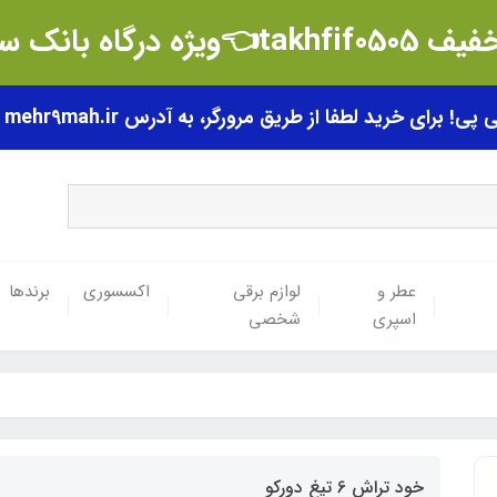
t👈ویژه درگاه بانک سامان
رای خرید لطفا از طریق مرورگر، به آدرس mehr9mah.ir مراجعه فرمایید.
عطر و
لوازم برقی
اکسسوری
برندها
اسپری
شخصی
خود تراش 6 تیغ دورکو