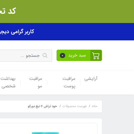
کد تخفیف akhfif0505
کاربر گرامی دیجی پی! ب
سبد خرید
0
آرایشی
مراقبت
مراقبت
بهداشت
پوست
مو
شخصی
خانه
فهرست محصولات
خود تراش 6 تیغ دورکو