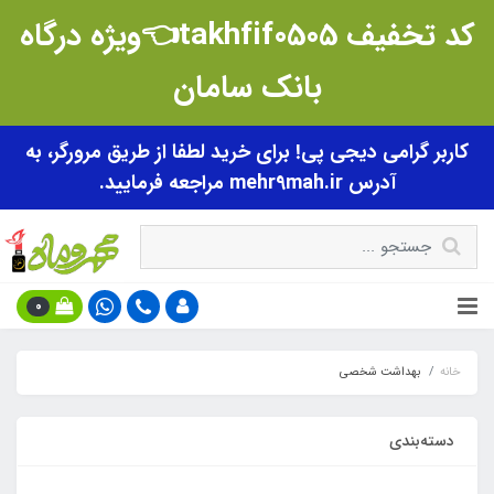
کد تخفیف takhfif0505👈ویژه درگاه
بانک سامان
کاربر گرامی دیجی پی! برای خرید لطفا از طریق مرورگر، به
آدرس mehr9mah.ir مراجعه فرمایید.
0
خانه
بهداشت شخصی
دسته‌بندی