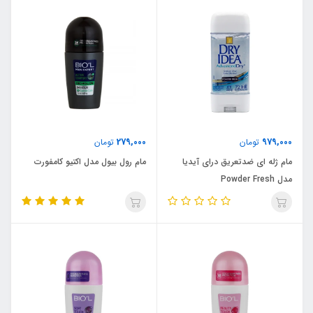
279,000
979,000
تومان
تومان
مام ژله ای ضدتعریق درای آیدیا
مام رول بیول مدل اکتیو کامفورت
مدل Powder Fresh