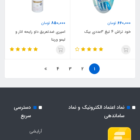
850,000
660,000
تومان
تومان
خود تراش 4 تیغ 3عددی بیک
اسپری ضدتعریق داو رایحه انار و
لیمو وربنا
4
3
2
1
نماد اعتماد الکترونیک و نماد
دسترسی
ساماندهی
سریع
آرایشی