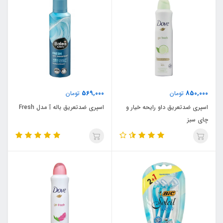
569,000
850,000
تومان
تومان
اسپری ضدتعریق داو رایحه خیار و
اسپری ضدتعریق باله آ مدل Fresh
چای سبز