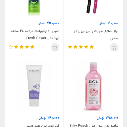
750,000
190,000
تومان
تومان
تیغ اصلاح صورت و ابرو بیول دو
اسپری دئودورانت مردانه 48 ساعته
عددی
نیوا مدل Fresh Power
240,000
398,000
تومان
تومان
شامپو بدن بیول مدل Silky Peach
کرم موبر بدن هیدرودرم