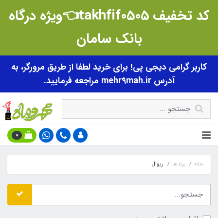
کد تخفیف takhfif0505👈ویژه درگاه
بانک سامان
کاربر گرامی دیجی پی! برای خرید لطفا از طریق مرورگر، به
آدرس mehr9mah.ir مراجعه فرمایید.
0
خانه
برندها
ریوال