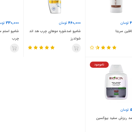
330,000
460,000
4
تومان
تومان
توما
فئین سریتا
شامپو ضدشوره موهای چرب هد اند
شامپو استم
شولدرز
چرب
ناموجود
5
تومان
ضد ریزش سفید بیوکسین