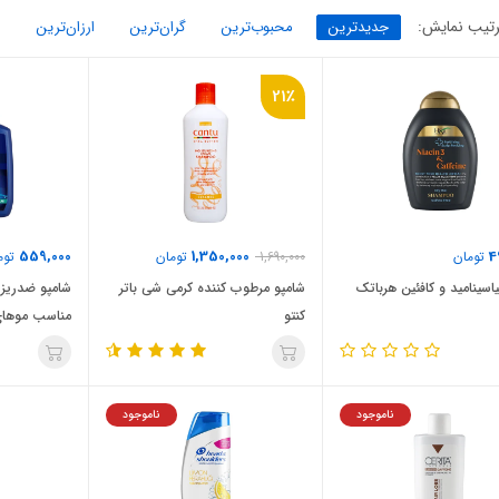
تیب نمایش:
جدیدترین
محبوب‌ترین
گران‌ترین
ارزان‌ترین
21٪
559,000
1,350,000
4
تومان
1,690,000
تومان
توم
یاسینامید و کافئین هرباتک
شامپو مرطوب کننده کرمی شی باتر
شامپو ضدریز
کنتو
مناسب موها
ناموجود
ناموجود