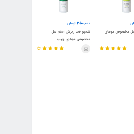
350,000
ن
تومان
 سل مخصوص موهای
شامپو ضد ریزش استم سل
مخصوص موهای چرب