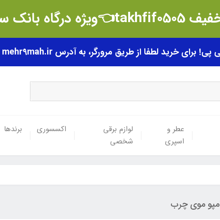
t👈ویژه درگاه بانک سامان
رای خرید لطفا از طریق مرورگر، به آدرس mehr9mah.ir مراجعه فرمایید.
عطر و
لوازم برقی
اکسسوری
برندها
اسپری
شخصی
مپو موی چرب