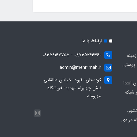
ارتباط با ما
08735244360 - 09356147755
زمینه
 پوستی
admin@mehr9mah.ir
کردستان- قروه- خیابان طالقانی،
ن ابتدا
نبش چهارراه مهدیه- فروشگاه
 شبکه
مهروماه
شور،
ه در دی