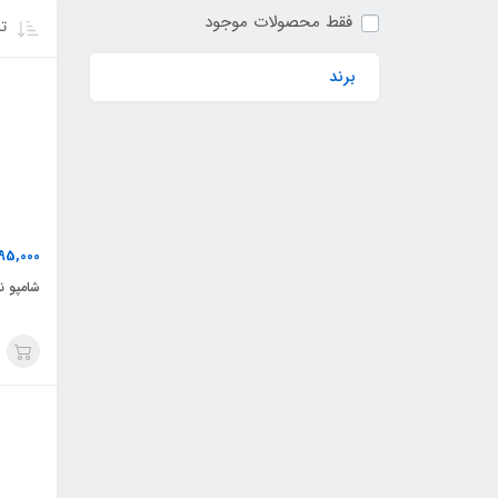
فقط محصولات موجود
تر
برند
95,000
شامپو ن