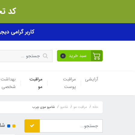
کد تخفیف akhfif0505
کاربر گرامی دیجی پی! ب
سبد خرید
0
آرایشی
مراقبت
مراقبت
بهداشت
پوست
مو
شخصی
خانه
مراقبت مو
شامپو
شامپو موی چرب
شا