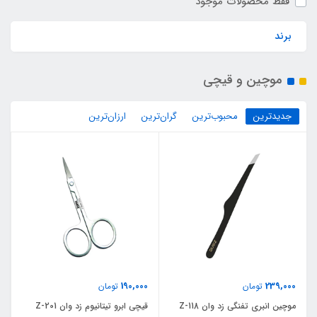
فقط محصولات موجود
برند
موچین و قیچی
جدیدترین
محبوب‌ترین
گران‌ترین
ارزان‌ترین
190,000
239,000
تومان
تومان
موچین انبری تفنگی زد وان Z-118
قیچی ابرو تیتانیوم زد وان Z-201