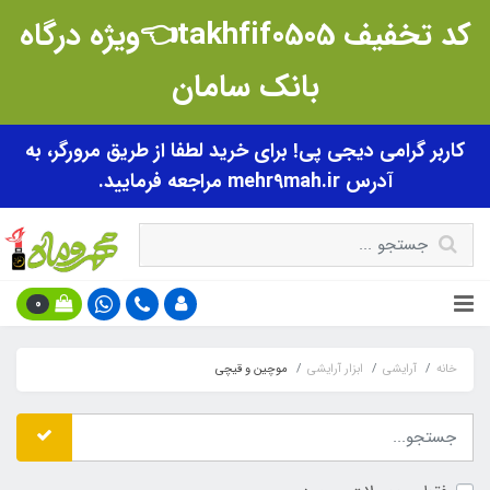
کد تخفیف takhfif0505👈ویژه درگاه
بانک سامان
کاربر گرامی دیجی پی! برای خرید لطفا از طریق مرورگر، به
آدرس mehr9mah.ir مراجعه فرمایید.
0
خانه
آرایشی
ابزار آرایشی
موچین و قیچی