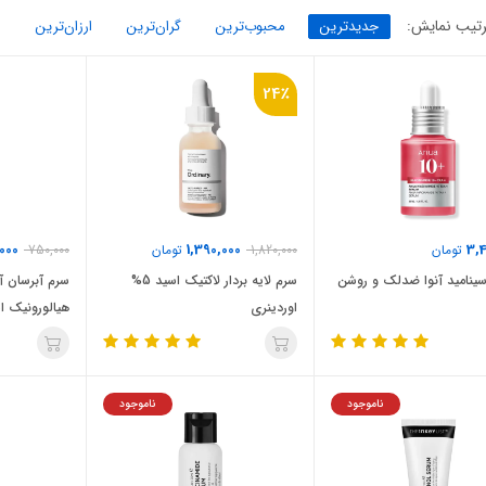
تیب نمایش:
جدیدترین
محبوب‌ترین
گران‌ترین
ارزان‌ترین
24٪
000
1,390,000
3,4
تومان
1,820,000
تومان
750,000
سینامید آنوا ضدلک و روشن
سرم لایه بردار لاکتیک اسید 5%
سرم آبرسان آک
اوردینری
هیالورونیک ا
ناموجود
ناموجود