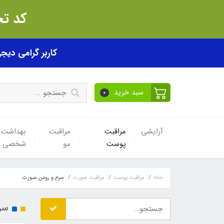
کد تخفیف akhfif0505
کاربر گرامی دیجی پی! ب
سبد خرید
0
آرایشی
مراقبت
مراقبت
بهداشت
پوست
مو
شخصی
خانه
مراقبت پوست
مراقبت صورت
سرم و روغن صورت
سر