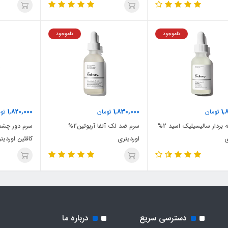
ناموجود
ناموجود
1,820,000
1,830,000
1,
تومان
تومان
توم
سرم لایه بردار سالیسیلیک اسید 2%
سرم ضد لک آلفا آربوتین2%
سرم دور چشم
ی
اوردینری
کافئین اوردین
دسترسی سریع
درباره ما