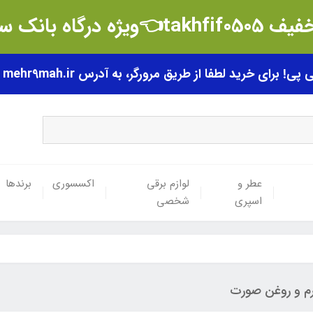
t👈ویژه درگاه بانک سامان
رای خرید لطفا از طریق مرورگر، به آدرس mehr9mah.ir مراجعه فرمایید.
عطر و
لوازم برقی
اکسسوری
برندها
اسپری
شخصی
م و روغن صورت