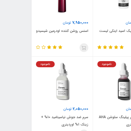
7,950,000
ان
تومان
یک اسید اینکی لیست
اسنس روشن کننده اودرمین شیسیدو
ناموجود
ناموجود
2,050,000
ان
تومان
سرم لایه بردار پیلینگ سلوشن AHA
سرم ضد جوش نیاسینامید 10% +
زینک 1% اوردینری