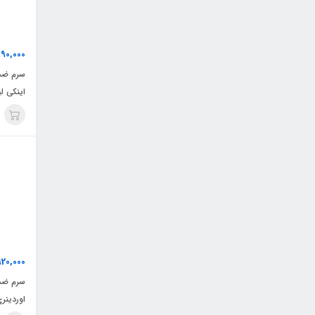
890,000
سرم ضد 
اینکی 
920,000
اوردینر