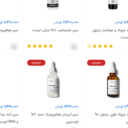
1,890,000
2,300,000
1,
تومان
تومان
توم
چروک و جوانساز رتینول
سرم نیاسینامید 10% اینکی لیست
سرم هیالورون
لیست
ناموجود
ناموجود
1,470,000
1,470,000
1,
تومان
تومان
توم
سرم ضد چروک قوی رتینول 1%
سرم آبرسان هیالورونیک اسید 2%
ی
اوردینری
و BHA اوردینری