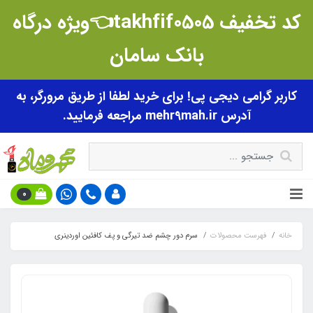
کد تخفیف takhfif0505👈ویژه درگاه
بانک سامان
کاربر گرامی دیجی پی! برای خرید لطفا از طریق مرورگر، به
آدرس mehr9mah.ir مراجعه فرمایید.
0
خانه
فهرست محصولات
سرم دور چشم ضد تیرگی و پف کافئین اوردینری