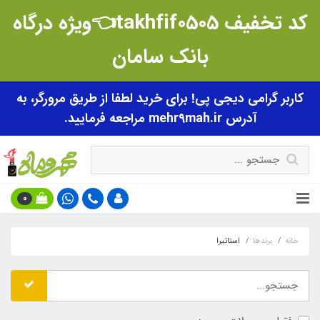
کد تخفیف takhfif0505👈ویژه درگاه
بانک سامان
کاربر گرامی دیجی پی! برای خرید لطفا از طریق مرورگر، به
آدرس mehr9mah.ir مراجعه فرمایید.
0
خانه
برندها
استاتیرا