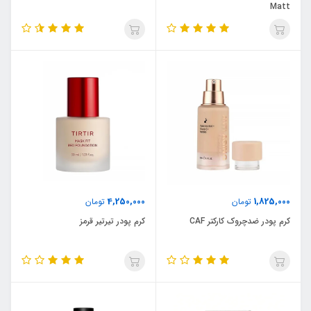
Matt
4,250,000
1,825,000
تومان
تومان
کرم پودر ضدچروک کارکتر CAF
کرم پودر تیرتیر قرمز