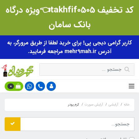
کد تخفیف takhfif0505👈ویژه درگاه
بانک سامان
کاربر گرامی دیجی پی! برای خرید لطفا از طریق مرورگر، به
آدرس mehr9mah.ir مراجعه فرمایید.
0
خانه
آرایشی
آرایش صورت
کرم پودر