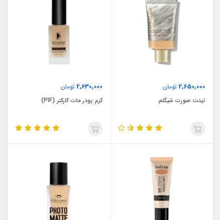
2,630,000
2,650,000
تومان
تومان
تینت صورت شیگلم
کرم پودر مات کارکتر (PIF)