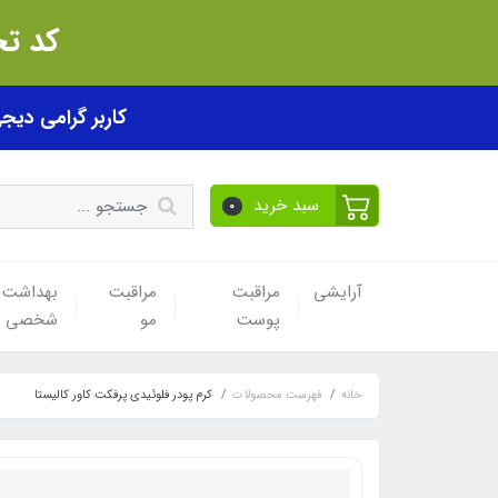
کد تخفیف akhfif0505
کاربر گرامی دیجی پی! ب
سبد خرید
0
آرایشی
مراقبت
مراقبت
بهداشت
پوست
مو
شخصی
خانه
فهرست محصولات
کرم پودر فلوئیدی پرفکت کاور کالیستا