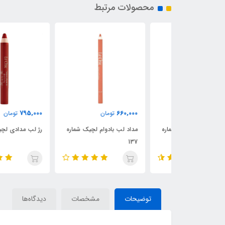
محصولات مرتبط
795,000
660,000
ن
تومان
تومان
ام لچیک شماره
مداد لب بادوام لچیک شماره
رژ لب مدادی لچیک شماره 02
137
توضیحات
مشخصات
دیدگاه‌ها