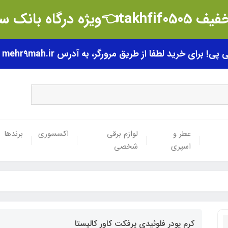
t👈ویژه درگاه بانک سامان
رای خرید لطفا از طریق مرورگر، به آدرس mehr9mah.ir مراجعه فرمایید.
عطر و
لوازم برقی
اکسسوری
برندها
اسپری
شخصی
کرم پودر فلوئیدی پرفکت کاور کالیستا