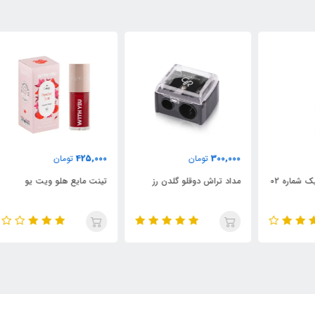
000
425,000
300,000
تومان
تومان
مداد تراش دوقلو گلدن رز
تینت مایع هلو ویت یو
تین