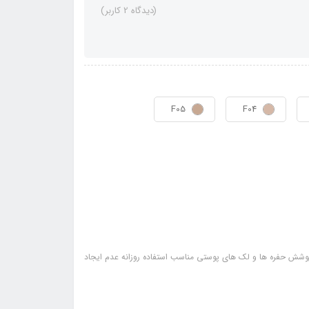
(دیدگاه 2 کاربر)
F05
F04
 مشخصات: پوشش طبیعی، مخملی و سبک، با ظاهری مات دارای SPF 15 پوشش حفره‌ ها و لک‌ های پوستی مناسب استفاده روزانه عدم ایجاد