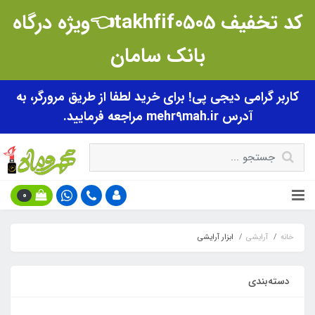
کد تخفیف takhfif0505👈ویژه درگاه
بانک سامان
کاربر گرامی دیجی پی! برای خرید لطفا از طریق مرورگر، به
آدرس mehr9mah.ir مراجعه فرمایید.
0
خانه
آرایشی
ابزار آرایشی
دسته‌بندی