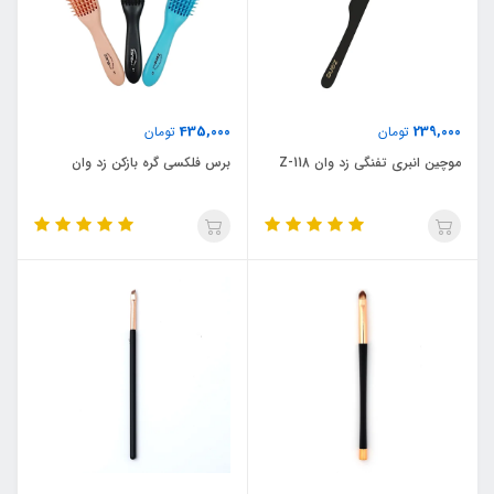
435,000
239,000
تومان
تومان
موچین انبری تفنگی زد وان Z-118
برس فلکسی گره بازکن زد وان