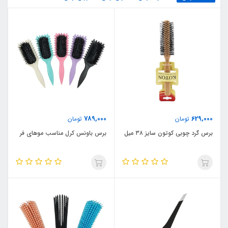
789,000
629,000
تومان
تومان
برس گرد چوبی کوتون سایز ۳۸ میل
برس باونس کرل مناسب موهای فر