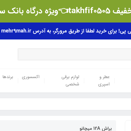
t👈ویژه درگاه بانک سامان
رای خرید لطفا از طریق مرورگر، به آدرس mehr9mah.ir مراجعه فرمایید.
عطر و
لوازم برقی
اکسسوری
برندها
اسپری
شخصی
براش 12A میچانو