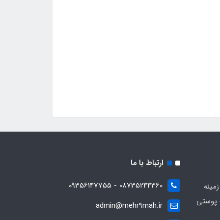
ارتباط با ما
08735244360 - 09356147755
زمینه
 پوستی
admin@mehr9mah.ir