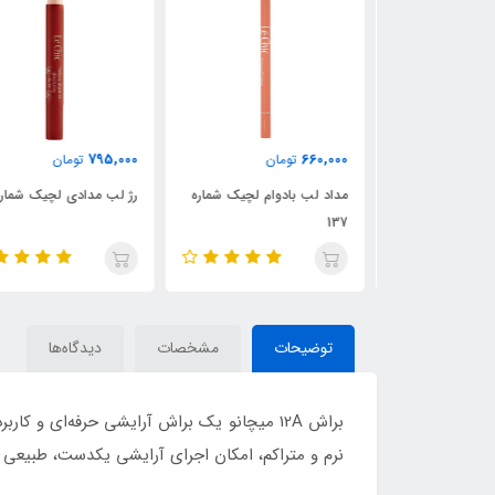
795,000
660,000
ن
تومان
تومان
ام لچیک شماره
مداد لب بادوام لچیک شماره
رژ لب مدادی لچیک شماره 02
137
توضیحات
مشخصات
دیدگاه‌ها
براش 12A میچانو یک براش آرایشی حرفه‌ای
نرم و متراکم، امکان اجرای آرایشی یکدست، طبیعی 