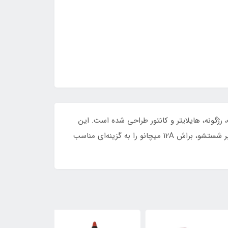
 رژگونه، هایلایتر و کانتور طراحی شده است. این
براش با ایجاد پوششی طبیعی و یکدست، به افزایش کیفیت آرایش کمک می‌کند. طراحی ارگونومیک، دوام بالا و مقاومت در برابر شستشو، براش 12A میچانو را به گزینه‌ای مناسب