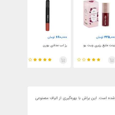
789,000
680,000
425,
تومان
تومان
تومان
ت مایع رزبری ویت یو
رژ لب مدادی یورن
مداد چشم اسموک
یورن
شده است. این براش با بهره‌گیری از الیاف مصنوعی