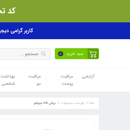
کد تخفیف akhfif0505
کاربر گرامی دیجی پی! ب
سبد خرید
0
آرایشی
مراقبت
مراقبت
بهداشت
پوست
مو
شخصی
خانه
فهرست محصولات
براش 12A میچانو