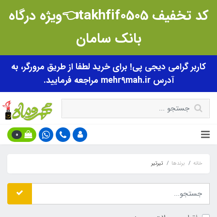
کد تخفیف takhfif0505👈ویژه درگاه
بانک سامان
کاربر گرامی دیجی پی! برای خرید لطفا از طریق مرورگر، به
آدرس mehr9mah.ir مراجعه فرمایید.
0
خانه
برندها
تیرتیر