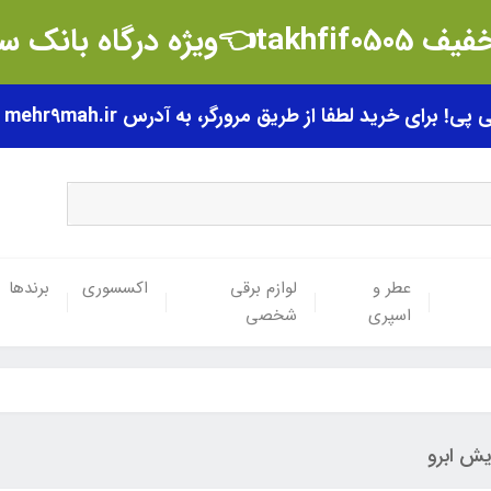
t👈ویژه درگاه بانک سامان
رای خرید لطفا از طریق مرورگر، به آدرس mehr9mah.ir مراجعه فرمایید.
عطر و
لوازم برقی
اکسسوری
برندها
اسپری
شخصی
یش ابرو