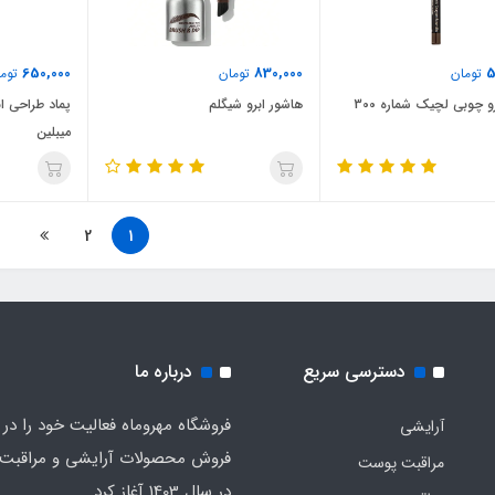
650,000
830,000
5
تومان
تومان
توما
و چوبی لچیک شماره 300
هاشور ابرو شیگلم
میبلین
2
1
دسترسی سریع
درباره ما
فروشگاه مهروماه فعالیت خود را در 
آرایشی
فروش محصولات آرایشی و مراقبت
مراقبت پوست
در سال 1403 آغاز کرد.