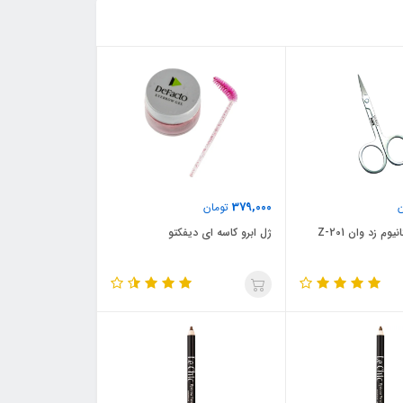
379,000
تومان
وم زد وان Z-201
ژل ابرو کاسه ای دیفکتو