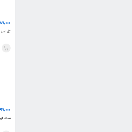
89,000
ژل ابرو 
619,000
مداد ابر