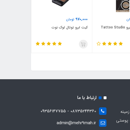
970,000
ن
تومان
پماد طراحی ابرو Tattoo Studio
کیت ابرو توتال لوک نوت
ارتباط با ما
08735244360 - 09356147755
زمینه
 پوستی
admin@mehr9mah.ir