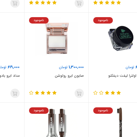
ناموجود
ناموجود
619,000
1,300,000
تومان
تومان
توما
اولترا لیفت دیفکتو
صابون ابرو رولوشن
مداد ابرو بادو
ناموجود
ناموجود