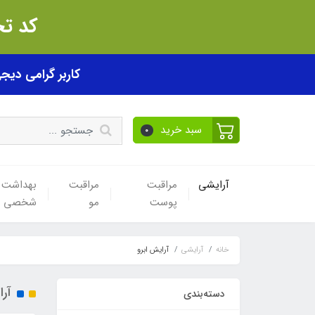
کد تخفیف akhfif0505
کاربر گرامی دیجی پی! ب
سبد خرید
0
آرایشی
مراقبت
مراقبت
بهداشت
پوست
مو
شخصی
خانه
آرایشی
آرایش ابرو
آرا
دسته‌بندی