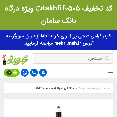
کد تخفیف takhfif0505👈ویژه درگاه
بانک سامان
کاربر گرامی دیجی پی! برای خرید لطفا از طریق مرورگر، به
آدرس mehr9mah.ir مراجعه فرمایید.
0
خانه
فهرست محصولات
مداد ابرو بادوام لچیک شماره 503