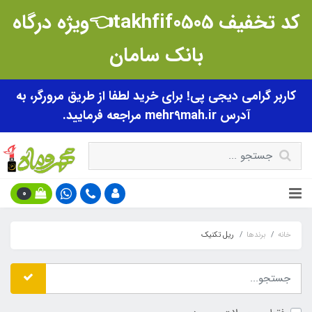
کد تخفیف takhfif0505👈ویژه درگاه
بانک سامان
کاربر گرامی دیجی پی! برای خرید لطفا از طریق مرورگر، به
آدرس mehr9mah.ir مراجعه فرمایید.
0
خانه
برندها
ریل تکنیک